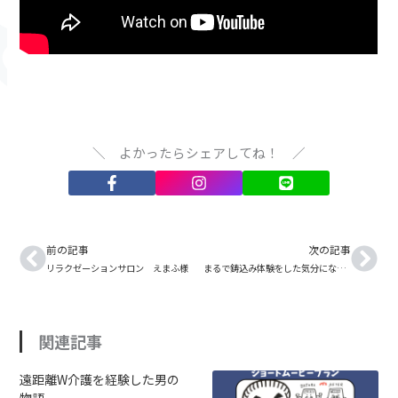
＼ よかったらシェアしてね！ ／
Prev
Nex
前の記事
次の記事
リラクゼーションサロン えまふ様
まるで鋳込み体験をした気分になる動画
関連記事
遠距離W介護を経験した男の