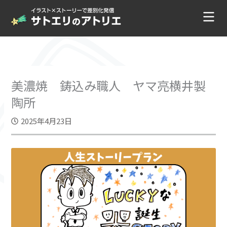
内
容
を
ス
キ
ッ
プ
美濃焼 鋳込み職人 ヤマ亮横井製
陶所
2025年4月23日